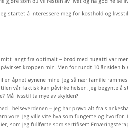
e gjøre som du vil resten av livet og ha god helse li
 jeg startet å interessere meg for kosthold og livsst
 mitt langt fra optimalt – brød med nugatti var mer
påvirket kroppen min. Men for rundt 10 år siden ble
ilien åpnet øynene mine. Jeg så nær familie rammes
stilen vår faktisk kan påvirke helsen. Jeg begynte å s
? Må livsstil ta mye av skylden?
ed i helseverdenen – jeg har prøvd alt fra slankesha
 carnivore. Jeg ville vite hva som fungerte og hvorfor.
er, som jeg fullførte som sertifisert Ernæringstera