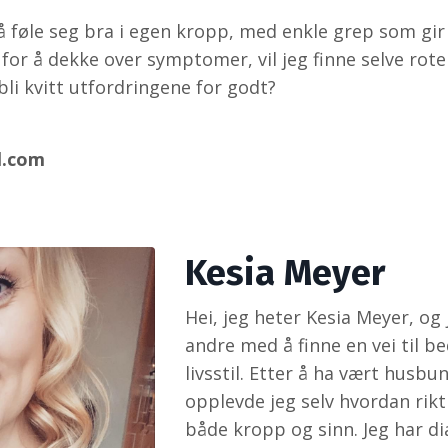
l å føle seg bra i egen kropp, med enkle grep som gi
 for å dekke over symptomer, vil jeg finne selve rote
li kvitt utfordringene for godt?
l.com
Kesia Meyer
Hei, jeg heter Kesia Meyer, og 
andre med å finne en vei til 
livsstil. Etter å ha vært husbu
opplevde jeg selv hvordan rikt
både kropp og sinn. Jeg har 