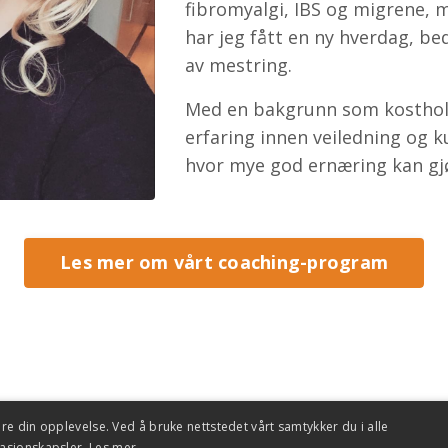
fibromyalgi, IBS og migrene, 
har jeg fått en ny hverdag, bed
av mestring.
Med en bakgrunn som kosthold
erfaring innen veiledning og k
hvor mye god ernæring kan gjø
Les mer om vårt coaching-program
re din opplevelse. Ved å bruke nettstedet vårt samtykker du i alle
masjonskapsler.
Les mer