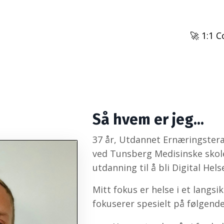
🚀 1:1 
Så hvem er jeg...
37 år, Utdannet Ernæringster
ved Tunsberg Medisinske skole
utdanning til å bli Digital Hel
Mitt fokus er helse i et langsi
fokuserer spesielt på følgende