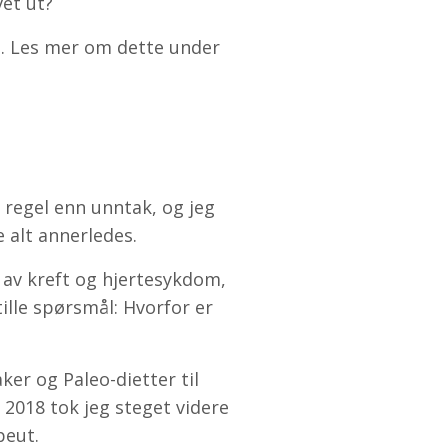
vet ut?
il. Les mer om dette under
 regel enn unntak, og jeg
 alt annerledes.
 av kreft og hjertesykdom,
tille spørsmål: Hvorfor er
ker og Paleo-dietter til
 I 2018 tok jeg steget videre
peut.