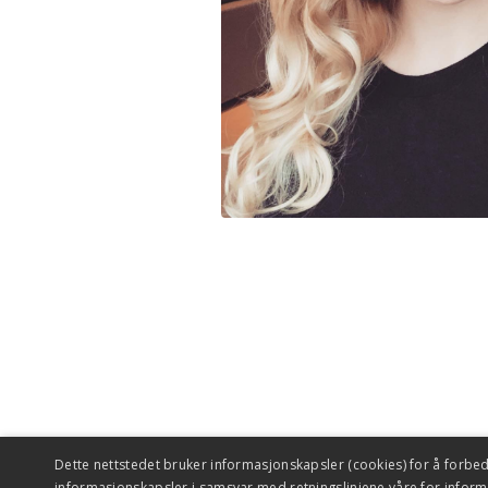
Dette nettstedet bruker informasjonskapsler (cookies) for å forbed
informasjonskapsler i samsvar med retningslinjene våre for infor