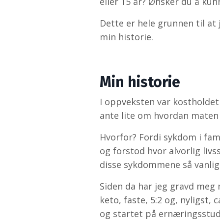
eller 15 år? Ønsker du å kunn
Dette er hele grunnen til at
min historie.
Min historie
I oppveksten var kostholdet
ante lite om hvordan maten 
Hvorfor? Fordi sykdom i fam
og forstod hvor alvorlig livs
disse sykdommene så vanlige
Siden da har jeg gravd meg n
keto, faste, 5:2 og, nyligst,
og startet på ernæringsstudi