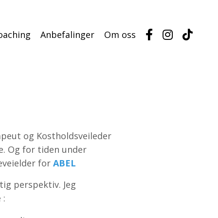
Coaching
Anbefalinger
Om oss
apeut og Kostholdsveileder
. Og for tiden under
seveielder for
ABEL
ktig perspektiv. Jeg
 :