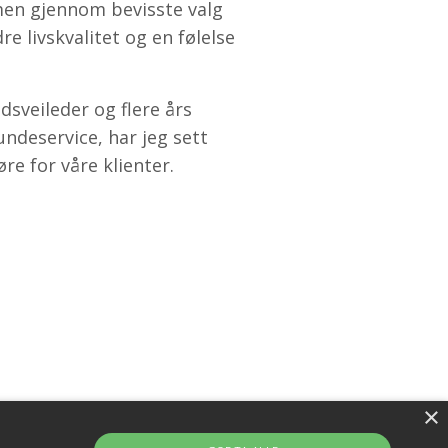
men gjennom bevisste valg
re livskvalitet og en følelse
sveileder og flere års
undeservice, har jeg sett
re for våre klienter.
×